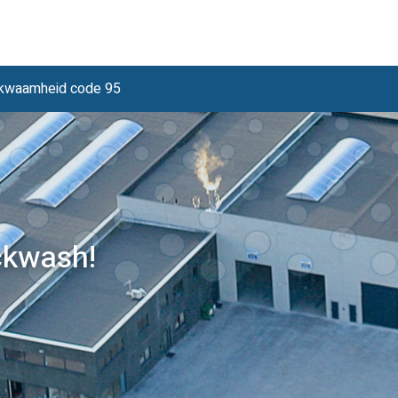
ekwaamheid code 95
ckwash!